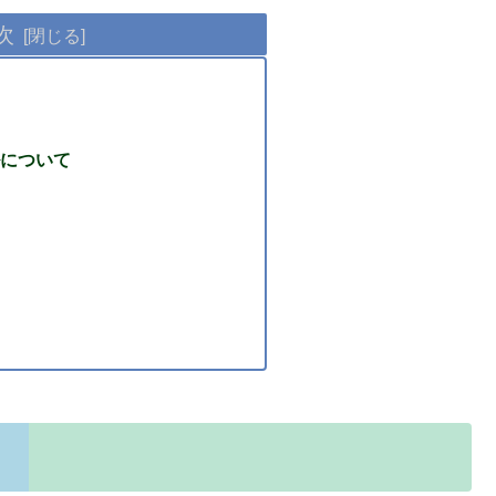
次
について